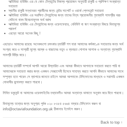
অক্টাভিয়া হাউজিং এর যে কোন টেন্যান্টের নিজস্ব প্রয়োজন অনুযায়ী চাকুরী ও প্রশিক্ষণ সংক্রান্ত
সহায়তা
স্থানীয় চাকুরী সন্ধানরত প্রার্থীদের জন্য মেন্টর সাপোর্ট ও ওয়ার্ক প্লেসমেন্ট সহায়তা
অক্টাভিয়া হাউজিং এর অরক্ষিত টেন্যান্টদের জন্য তাদের নিত্য প্রয়োজনীয় গৃহস্থালি সামগ্রীর খরচ
মেটানো বাবদ বিবেচনামূলক অর্থ বরাদ্দ
অক্টাভিয়া হাউজিং এর টেন্যান্টদের জন্য ওয়েলফেয়ার, বেনিফিট বা ঋণ সংক্রান্ত বিষয়ে বিনামূল্যে
পরামর্শ
এছাড়া আরো অনেক কিছু !
এছাড়াও আমাদের রয়েছে অনেকগুলো চমৎকার চ্যারিটি শপ যারা আমাদের কর্মকাণ্ডে সহায়তার জন্য অর্থ
সংগ্রহ করে ও সাশ্রয়ী মূল্যে বয়স্ক ও বাচ্চাদের নতুন ও ব্যবহৃত পোশাক আশাক ও অন্যান্য গৃহস্থালি
সামগ্রী বিক্রি করে।
আমাদের চ্যারিটি সম্পর্কে আপনি আরো বিস্তারিত এবং আমরা কীভাবে আপনাকে সহায়তা করতে পারি বা
আমাদেরকে সহায়তা করার জন্য একজন সেচ্ছাসেবী হিসেবে সাহায্য করতে আপনি কীভাবে আমাদের সাথে
সম্পৃক্ত হতে পারেন সে ব্যাপারে জানতে চাইলে আমরা আপনাকে টেলিফোনের মাধ্যমে ও সরাসরি একজন
দোভাষীর বন্দোবস্ত করতে পারবো।
লিখিত ডকুমেন্ট বা আমাদের ওয়েবসাইটের তথ্যাবলীও আমরা অন্যান্য ভাষাতে অনুবাদ করে দিতে পারবো।
বিনামূল্যে তথ্যের জন্য অনুগ্রহ পূর্বক ০২০ ৮৩৫৪ ৫৬৬৪ নম্বরে টেলিফোন করুন বা
info@octaviafoundation.org.uk ঠিকানায় ইমেইল করুন।
Back to top ↑