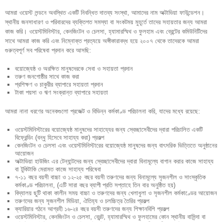
Português
About us
আমরা ওয়েস্ট লন্ডনে অবস্থিত একটি নিবন্ধিত দাতব্য সংস্থা, আমাদের নাম অক্টাভিয়া ফাউন্ডেশন।
স্থানীয় জনসাধারণ ও পরিবারদের ব্যক্তিগত সমস্যা বা সংকটময় মুহূর্তে তাদের সহায়তার জন্য আমরা
ص. عربي
কাজ করি। ওয়েস্টমিনিস্টার, কেনজিংটন ও চেলসা, হ্যামারস্মিথ ও ফুলহাম এবং ব্রেন্টের কমিউনিটিদের
সাথে আমরা কাজ করি এবং নিম্নোক্ত প্রত্যয়ে অঙ্গীকারাবদ্ধ হয়ে ২০০৭ থেকে তাদেরকে আমরা
Somali
গুরুত্বপূর্ণ সব পরিষেবা প্রদান করে আসছি:
বাংলা
বয়োজ্যেষ্ঠ ও অরক্ষিত মানুষদেরকে সেবা ও সহায়তা প্রদান
তরুণ জনগোষ্ঠীর সাথে কাজ করা
Español
প্রশিক্ষণ ও চাকুরীর ব্যাপারে সহায়তা প্রদান
টাকা পয়সা ও ঋণ সংক্রান্ত ব্যাপারে সহায়তা
Farsi
আমরা নানা ধরণের অনেকগুলো প্রজেক্ট ও বিভিন্ন কর্মকাণ্ড পরিচালনা করি, যাদের মধ্যে রয়েছে:
Tigrinian
ওয়েস্টমিনিস্টারের বয়োজ্যেষ্ঠ মানুষদের সাহায্যের জন্য স্বেচ্ছাসেবীদের দ্বারা পরিচালিত একটি
বিফ্রেন্ডিং (বন্ধু হিসেবে সাহায্য করা) প্রকল্প
কেনজিংটন ও চেলসা এবং ওয়েস্টমিনিস্টারের বয়োজ্যেষ্ঠ মানুষদের জন্য বাৎসরিক ভিত্তিতে অনুষ্ঠানের
আয়োজন
অক্টাভিয়া হাউজিং এর টেন্যান্টদের জন্য স্বেচ্ছাসেবীদের দ্বারা বিনামূল্যে বাগান করার কাজে সাহায্য
বা টুকিটাকি মেরামত কাজে সাহায্য পরিষেবা
৭-১১ বছর বয়সী বাচ্চা ও ১২-২৫ বছর বয়সী তরুণদের জন্য বিনামূল্যে সৃজনশীল ও সাংস্কৃতিক
কর্মকাণ্ড পরিচালনা, (এটি সারা বছর ব্যাপী প্রতি সপ্তাহে তিন বার অনুষ্ঠিত হয়)
বিদ্যালয় ছুটি থাকা কালীন সময় বাচ্চা ও তরুণদের জন্য খেলাধুলা ও সৃজনশীল কর্মকাণ্ডের আয়োজন
তরুণদের জন্য সৃজনশীল মিডিয়া, ঐতিহ্য ও চলচ্চিত্র তৈরির প্রকল্প
ক্যারিয়ার গঠনে আগ্রহী ১৬-২৪ বছর বয়সী তরুণদের জন্য শিক্ষানবিশি প্রকল্প
ওয়েস্টমিনিস্টার, কেনজিংটন ও চেলসা, ব্রেন্ট, হ্যামারস্মিথ ও ফুলহামের কোন স্থানীয় বাসিন্দা বা